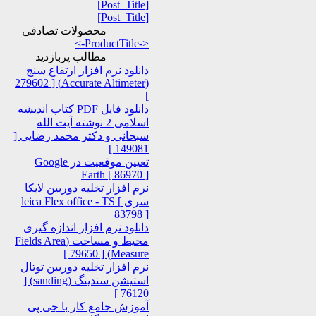
[Post_Title]
[Post_Title]
محصولات تصادفی
<-ProductTitle->
مطالب پربازدید
دانلود نرم افزار ارتفاع سنج
(Accurate Altimeter) [ 279602
]
دانلود فایل PDF کتاب اندیشه
اسلامی 2 نوشته آیت الله
سبحانی و دکتر محمد رضایی [
149081 ]
تعیین موقعیت در Google
Earth [ 86970 ]
نرم افزار تخلیه دوربین لایکا
سری leica Flex office - TS [
83798 ]
دانلود نرم افزار اندازه گیری
محیط و مساحت (Fields Area
Measure) [ 79650 ]
نرم افزار تخلیه دوربین توتال
استیشن سندینگ (sanding) [
76120 ]
آموزش جامع کار با جی پی