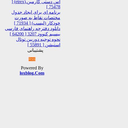
اس دستی گارمین.(etrex) [
75478 ]
برنامه ای برای ایجاد جدول
مختصات نقاط به صورت
خودکار (لیسپ) [ 71934 ]
دانلود دفترچه راهنمای فارسی
بیسیم کنوود 3207 [ 64200 ]
نحوه توجیه دوربین توتال
استیشن [ 55891 ]
پشتیبانی
RSS
Powered By
loxblog.Com