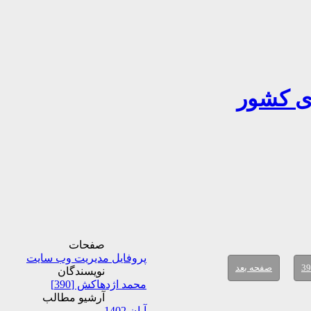
ری کشور
صفحات
پروفایل مدیریت وب سایت
39
صفحه بعد
نویسندگان
محمد اژدهاکش [390]
آرشیو مطالب
آبان 1402