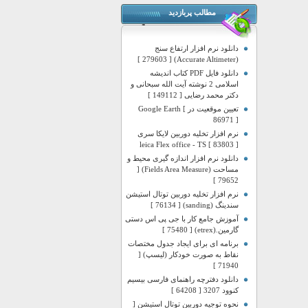
مطالب پربازدید
دانلود نرم افزار ارتفاع سنج
(Accurate Altimeter) [ 279603 ]
دانلود فایل PDF کتاب اندیشه
اسلامی 2 نوشته آیت الله سبحانی و
دکتر محمد رضایی [ 149112 ]
تعیین موقعیت در Google Earth [
86971 ]
نرم افزار تخلیه دوربین لایکا سری
leica Flex office - TS [ 83803 ]
دانلود نرم افزار اندازه گیری محیط و
مساحت (Fields Area Measure) [
79652 ]
نرم افزار تخلیه دوربین توتال استیشن
سندینگ (sanding) [ 76134 ]
آموزش جامع کار با جی پی اس دستی
گارمین.(etrex) [ 75480 ]
برنامه ای برای ایجاد جدول مختصات
نقاط به صورت خودکار (لیسپ) [
71940 ]
دانلود دفترچه راهنمای فارسی بیسیم
کنوود 3207 [ 64208 ]
نحوه توجیه دوربین توتال استیشن [