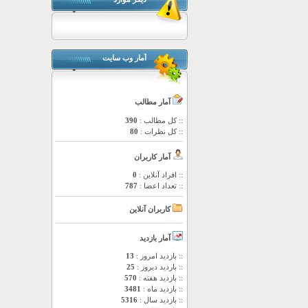
آمار وب سایت
آمار مطالب
:: کل مطالب :
390
:: کل نظرات :
80
آمار کاربران
:: افراد آنلاین :
0
:: تعداد اعضا :
787
کاربران آنلاین
آمار بازدید
:: بازدید امروز :
13
:: باردید دیروز :
25
:: بازدید هفته :
570
:: بازدید ماه :
3481
:: بازدید سال :
5316