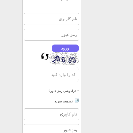
فراموشی رمز عبور؟
::
عضویت سریع