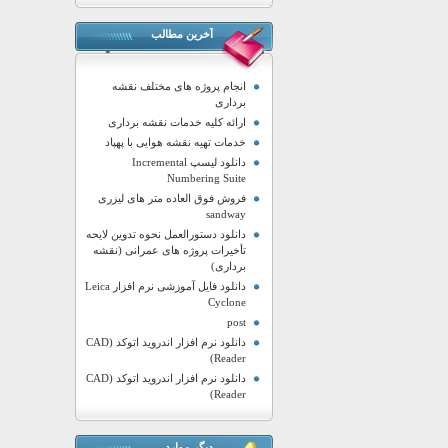
آخرین مطالب
انجام پروژه های مختلف نقشه
برداری
ارائه کلیه خدمات نقشه برداری
خدمات تهیه نقشه هوایی با پهپاد
دانلود لیسپ Incremental
Numbering Suite
فروش فوق العاده متر های لیزری
sandway
دانلود دستورالعمل نحوه تدوین لایحه
تأخیرات پروژه های عمرانی (نقشه
برداری)
دانلود فایل آموزشی نرم افزار Leica
Cyclone
post
دانلود نرم افزار اندروید اتوکد (CAD
Reader)
دانلود نرم افزار اندروید اتوکد (CAD
Reader)
دیگر موارد