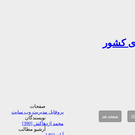
ری کشور
صفحات
پروفایل مدیریت وب سایت
39
صفحه بعد
نویسندگان
محمد اژدهاکش [390]
آرشیو مطالب
آبان 1402