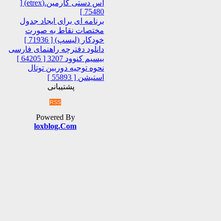
اس دستی گارمین.(etrex) [
75480 ]
برنامه ای برای ایجاد جدول
مختصات نقاط به صورت
خودکار (لیسپ) [ 71936 ]
دانلود دفترچه راهنمای فارسی
بیسیم کنوود 3207 [ 64205 ]
نحوه توجیه دوربین توتال
استیشن [ 55893 ]
پشتیبانی
RSS
Powered By
loxblog.Com