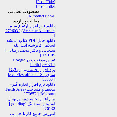
[Post_Title]
[Post_Title]
محصولات تصادفی
<-ProductTitle->
مطالب پربازدید
دانلود نرم افزار ارتفاع سنج
(Accurate Altimeter) [ 279603
]
دانلود فایل PDF کتاب اندیشه
اسلامی 2 نوشته آیت الله
سبحانی و دکتر محمد رضایی [
149105 ]
تعیین موقعیت در Google
Earth [ 86971 ]
نرم افزار تخلیه دوربین لایکا
سری leica Flex office - TS [
83800 ]
دانلود نرم افزار اندازه گیری
محیط و مساحت (Fields Area
Measure) [ 79652 ]
نرم افزار تخلیه دوربین توتال
استیشن سندینگ (sanding) [
76132 ]
آموزش جامع کار با جی پی